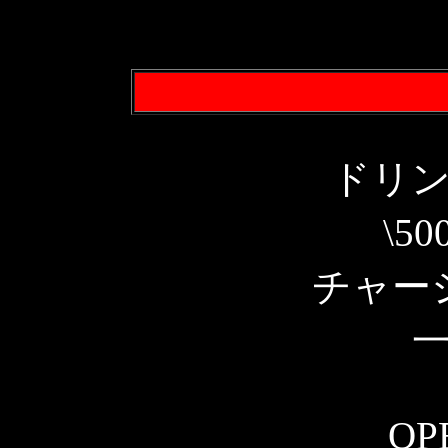
ドリ
\5
チャー
OP