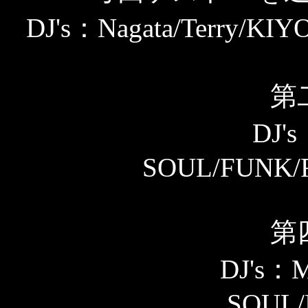
DJ's：Nagata/Terry/K
第
DJ'
SOUL/FUNK/R
第
DJ's：M
SOUL/