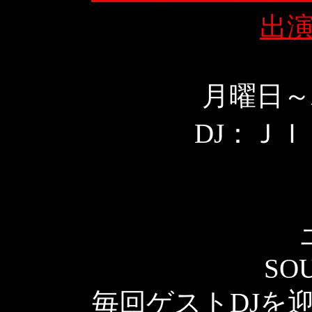
出
月曜日～
DJ：ＪＩＮ
SOU
毎回ゲストDJを