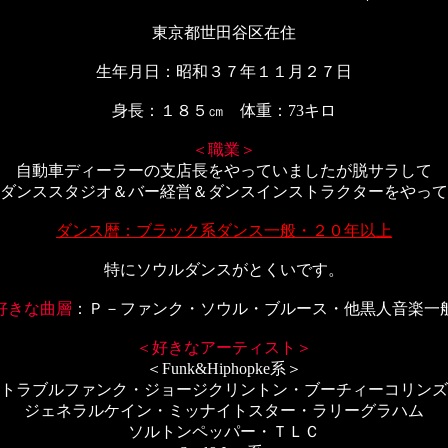
東京都世田谷区在住
生年月日：昭和３７年１１月２７日
身長：１８５㎝ 体重：73キロ
＜職業＞
自動車ディーラーの支店長をやっていましたが脱サラして
ダンススタジオ＆バー経営＆ダンスインストラクターをやって
ダンス暦：ブラック系ダンス一般・２０年以上
特にソウルダンスがとくいです。
好きな曲層
：Ｐ－ファンク・ソウル・ブルース・他黒人音楽一
＜好きなアーティスト＞
＜Funk&Hiphopke系＞
トラブルファンク・ジョージクリントン・ブーチィーコリンズ
ジェネラルケイン・ミッナイトスター・ラリーグラハム
ソルトンペッパー・ＴＬＣ