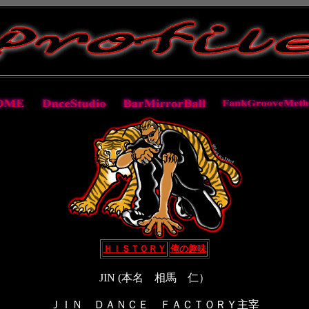
ＨＩＳＴＯＲＹ
俺の趣味
JIN (本名 相馬 仁）
ＪＩＮ ＤＡＮＣＥ ＦＡＣＴＯＲＹ主宰