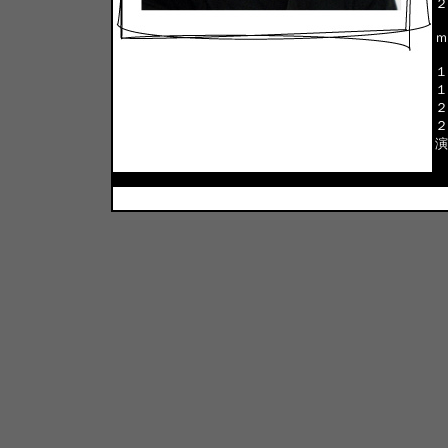
２
ｍ
１
１
２
２
演
２