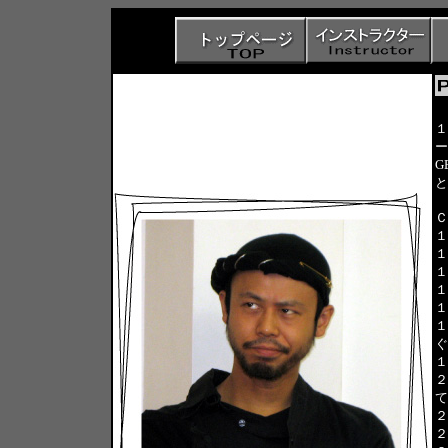
１
ー
G
と
Ｃ
１
１
１
１
１
１
ぐ
１
２
て
２
２