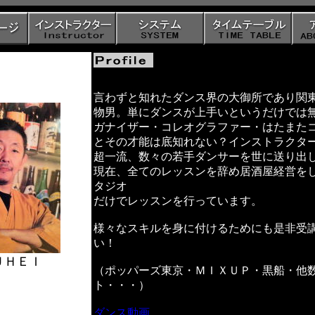
言わずと知れたダンス界の大御所であり関
物男。単にダンスが上手いというだけでは
ガナイザー・コレオグラファー・はたまた
とその才能は底知れない？インストラクタ
超一流、数々の若手ダンサーを世に送り出
現在、全てのレッスンを辞め居酒屋経営を
タジオ
だけでレッスンを行っています。
様々なスキルを身に付けるためにも是非受
い！
ＵＨＥＩ
（ポッパーズ東京・ＭＩＸＵＰ・黒船・他
ト・・・）
ダンス動画