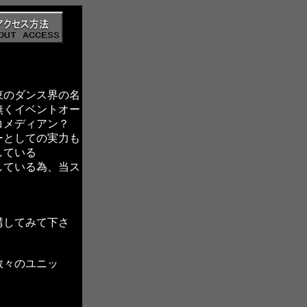
東のダンス界の名
無くイベントオー
コメディアン？
ーとしての実力も
している
している為、当ス
講してみて下さ
数々のユニッ