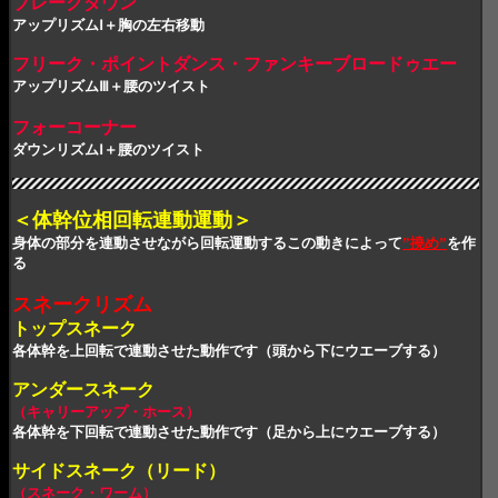
ブレークダウン
ア
ップリズムⅠ＋胸の左右
移動
フリーク
・ポイントダンス
・ファンキーブロードゥエー
アップリズムⅢ＋腰のツイスト
フォーコーナー
ダウンリズムⅠ＋腰のツイスト
＜体幹位
相回転連動運動＞
身体の部分を連動させながら回転運動するこの動きによって
”撓め”
を作
る
スネークリズム
トップスネーク
各体幹を上回転で連動させた動作です（頭から下にウエーブする）
アンダースネーク
（キャリーアップ・ホース）
各体幹を下回転で連動させた動作です（足から上にウエーブする）
サイドスネーク（リード）
（スネーク・ワーム）