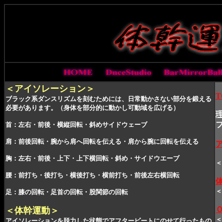
＜アイソレーション＞
T
ブラック系ダンスリズムを刻むためには、日常動かさない部分を鍛える
必要があります。
（身体を部分的に動かし可動域を広げる）
首：左右・前後・横縦回転・斜めサイドウェーブ
肩：前後回転・腕から肩へ回転を伝える・肩から腕に回転を伝える
胸：左右・前後・上下・上下横回転・斜め・サイドウエーブ
＜
腰：前打ち・後打ち・横後打ち・横前打ち・前後左右横回転
＜
足：膝の回転・足首の回転
・股関節の回転
＜体幹運動＞
＜
アイソレーションを脱力した状態でアフタービートにのせて行ったもの