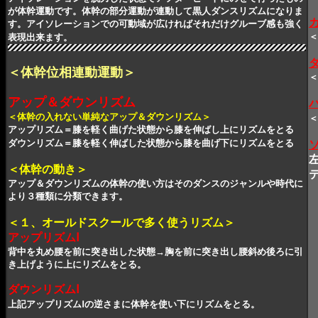
が体幹運動です。
体幹の部分運動が連動して黒人ダンスリズムになりま
す。
アイソレーションでの可動域が広ければそれだけグルーブ感も強く
＜
表現出来ます。
＜体幹位相連動運動＞
＜
アップ＆ダウンリズム
＜体幹の入れない単純なアップ＆ダウンリズム＞
＜
アップリズム＝膝を軽く曲げた状態から膝を伸ばし上にリズムをとる
ダウンリズム＝膝を軽く伸ばした状態から膝を曲げ下にリズムをとる
＜体幹の動き＞
アップ＆ダウンリズムの体幹の使い方はそのダンスのジャンルや時代に
より３種類に分類できます。
＜１、オールドスクールで多く使うリズム＞
アップリズムⅠ
背中を丸め腰を前に突き出した状態→胸を前に突き出し腰斜め後ろに引
き上げように上にリズムをとる。
ダウンリズムⅠ
上記アップリズムⅠの逆さまに体幹を使い下にリズムをとる。