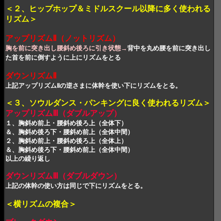
＜２、ヒップホップ＆ミドルスクール以降に多く使われる
リズム＞
アップリズムⅡ（ノットリズム）
胸を前に突き出し腰斜め後ろに引き状態→
背中を丸め腰を前に突き出
し
た首を前に倒すように上にリズムをとる
ダウンリズムⅡ
上記アップリズムⅡの逆さまに体幹を使い下にリズムをとる。
＜３、ソウルダンス・パンキングに良く使われるリズム＞
アップリズムⅢ（ダブルアップ）
１、胸斜め前上・腰斜め後ろ上（全体下）
＆、胸斜め後ろ下・腰斜め前上（全体中間）
２、胸斜め前上・腰斜め後ろ上（全体上）
＆、胸斜め後ろ下・腰斜め前上（全体中間）
以上の繰り返し
ダウンリズムⅢ（ダブルダウン）
上記の体幹の使い方は同じで下にリズムをとる。
＜横リズムの複合＞